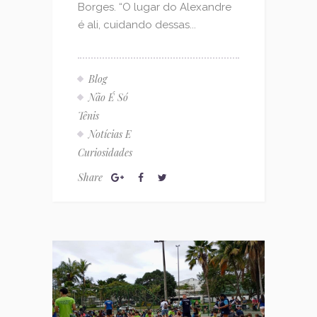
Borges. “O lugar do Alexandre
é ali, cuidando dessas...
Blog
Não É Só
Tênis
Notícias E
Curiosidades
Share