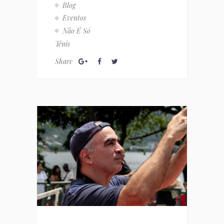
Blog
Eventos
Não É Só
Tênis
Share