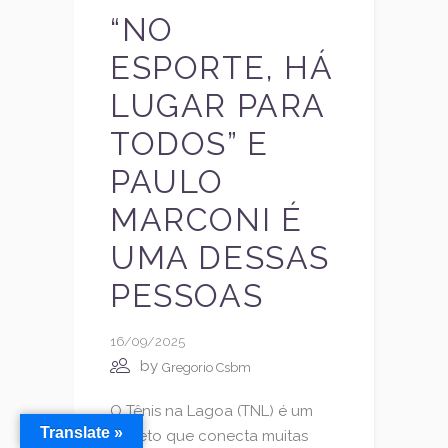
“NO
ESPORTE, HÁ
LUGAR PARA
TODOS” E
PAULO
MARCONI É
UMA DESSAS
PESSOAS
16/09/2025
by
Gregorio Csbm
O Tênis na Lagoa (TNL) é um
Translate »
projeto que conecta muitas