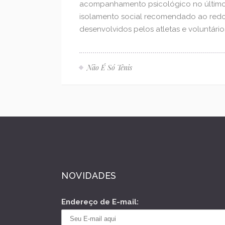
acompanhamento psicológico no último a
isolamento social recomendado ao redor 
desenvolvidos pelos atletas e voluntári
Não É Só Tênis
NOVIDADES
Endereço de E-mail: