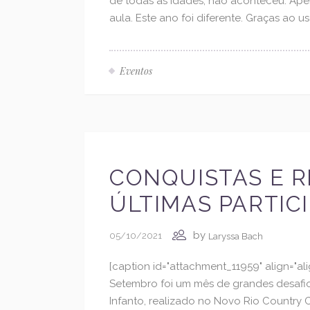
de todas as idades, não aconteceu. Ape
aula. Este ano foi diferente. Graças ao uso
Eventos
CONQUISTAS E R
ÚLTIMAS PARTIC
by
05/10/2021
Laryssa Bach
[caption id="attachment_11959" align="al
Setembro foi um mês de grandes desafio
Infanto, realizado no Novo Rio Country