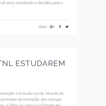
a 16 anos, perdendo a decisão para o
Share
 TNL ESTUDAREM
rmação e inclusão social. Através da
 o processo de formação das crianças
so, o Tênis na Lagoa e o Estudar em