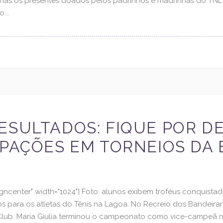
nas os presentes doados pelos padrinhos e madrinhas do TNL 
...
ESULTADOS: FIQUE POR D
IPAÇÕES EM TORNEIOS DA 
igncenter" width="1024"] Foto: alunos exibem troféus conquista
s para os atletas do Tênis na Lagoa. No Recreio dos Bandeiran
 Club. Maria Giulia terminou o campeonato como vice-campeã n