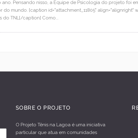
no. Pensando nisso, a Equipe de Psicologia do projeto foi em 
do mundo. [caption id="attachment_11805" align="alignright" w
os do TNL[/caption] Como...
SOBRE O PROJETO
R
O Projeto Tênis na Lagoa é uma iniciativa
particular que atua em comunidades