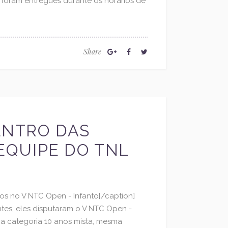
foram entregues durante os horários de
Share
ENTRO DAS
EQUIPE DO TNL
dos no V NTC Open - Infanto[/caption]
tes, eles disputaram o V NTC Open -
a categoria 10 anos mista, mesma