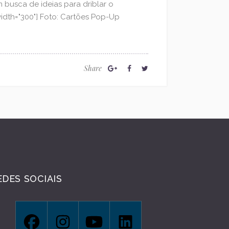
busca de ideias para driblar o
idth="300"] Foto: Cartões Pop-Up
Share
EDES SOCIAIS