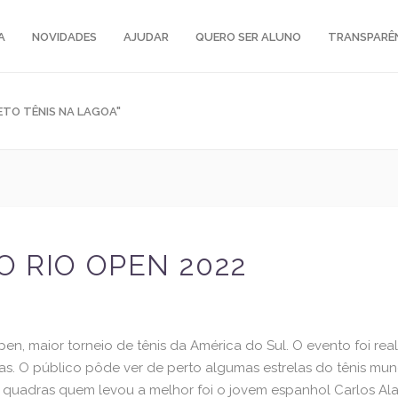
A
NOVIDADES
AJUDAR
QUERO SER ALUNO
TRANSPARÊ
TO TÊNIS NA LAGOA"
O RIO OPEN 2022
en, maior torneio de tênis da América do Sul. O evento foi re
oas. O público pôde ver de perto algumas estrelas do tênis mun
as quadras quem levou a melhor foi o jovem espanhol Carlos Al