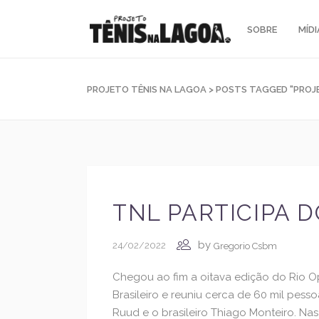
SOBRE
MÍDI
PROJETO TÊNIS NA LAGOA
>
POSTS TAGGED "PROJE
TNL PARTICIPA D
by
24/02/2022
Gregorio Csbm
Chegou ao fim a oitava edição do Rio Op
Brasileiro e reuniu cerca de 60 mil pess
Ruud e o brasileiro Thiago Monteiro. N