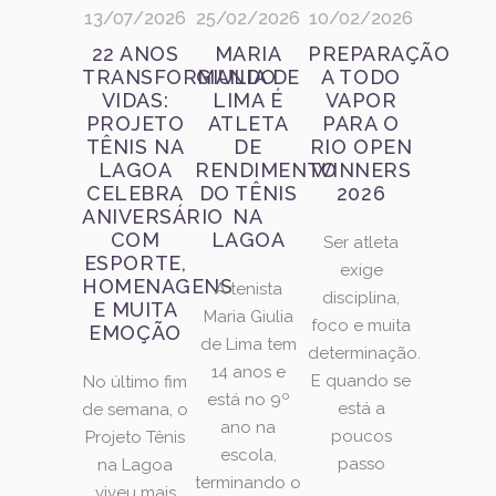
13/07/2026
25/02/2026
10/02/2026
22 ANOS
MARIA
PREPARAÇÃO
TRANSFORMANDO
GIULIA DE
A TODO
VIDAS:
LIMA É
VAPOR
PROJETO
ATLETA
PARA O
TÊNIS NA
DE
RIO OPEN
LAGOA
RENDIMENTO
WINNERS
CELEBRA
DO TÊNIS
2026
ANIVERSÁRIO
NA
COM
LAGOA
Ser atleta
ESPORTE,
exige
HOMENAGENS
A tenista
disciplina,
E MUITA
Maria Giulia
foco e muita
EMOÇÃO
de Lima tem
determinação.
14 anos e
E quando se
No último fim
está no 9º
está a
de semana, o
ano na
poucos
Projeto Tênis
escola,
passo
na Lagoa
terminando o
viveu mais